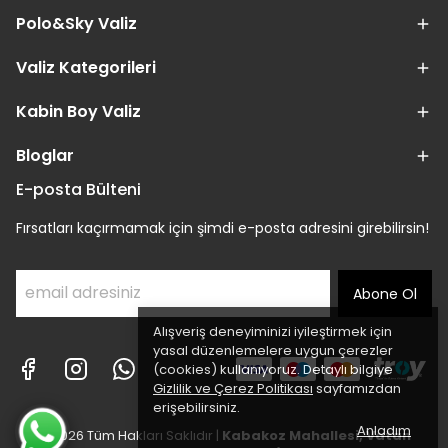
Polo&Sky Valiz
Valiz Kategorileri
Kabin Boy Valiz
Bloglar
E-posta Bülteni
Fırsatları kaçırmamak için şimdi e-posta adresini girebilirsin!
Abone Ol
Alışveriş deneyiminizi iyileştirmek için
yasal düzenlemelere uygun çerezler
(cookies) kullanıyoruz. Detaylı bilgiye
Gizlilik ve Çerez Politikası
sayfamızdan
erişebilirsiniz.
Anladım
© 2026 Tüm Hakları Saklıdır |
Kabakoz Mahallesi, Vatan