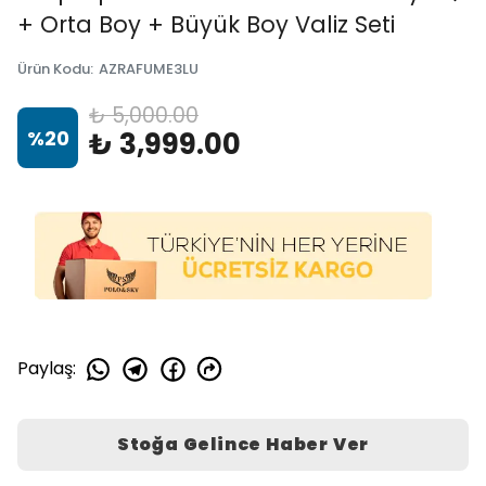
+ Orta Boy + Büyük Boy Valiz Seti
Ürün Kodu
:
AZRAFUME3LU
₺ 5,000.00
%
20
₺ 3,999.00
Paylaş
:
Stoğa Gelince Haber Ver