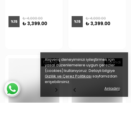
₺ 4,000.00
₺ 4,000.00
%
15
%
15
₺ 3,399.00
₺ 3,399.00
Alışveriş deneyiminizi iyileştirmek için
Tükendi
Tükendi
Tükendi
yasal düzenlemelere uygun çerezler
(cookies) kullanıyoruz. Detaylı bilgiye
Gizlilik ve Çerez Politikası
sayfamızdan
erişebilirsiniz.
Anladım
Polo&Sky Elmas Model
Polo&Sky Elmas Model