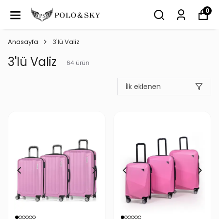
0
Anasayfa
3'lü Valiz
3'lü Valiz
64
ürün
İlk eklenen