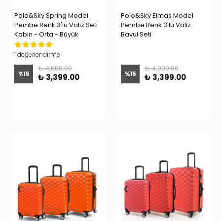
Polo&Sky Spring Model
Polo&Sky Elmas Model
Pembe Renk 3'lü Valiz Seti
Pembe Renk 3'lü Valiz
Kabin - Orta - Büyük
Bavul Seti
1 değerlendirme
₺ 4,000.00
₺ 4,000.00
%
15
%
15
₺ 3,399.00
₺ 3,399.00