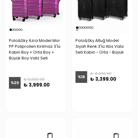
Polo&Sky Azra Model Mor
Polo&Sky Altuğ Model
PP Poliproilen Kırılmaz 3'lü
Siyah Renk 3'lü Abs Valiz
Kabin Boy + Orta Boy +
Seti Kabin - Orta - Büyük
Büyük Boy Valiz Seti
₺ 4,000.00
%
15
₺ 3,399.00
₺ 5,000.00
%
20
₺ 3,999.00