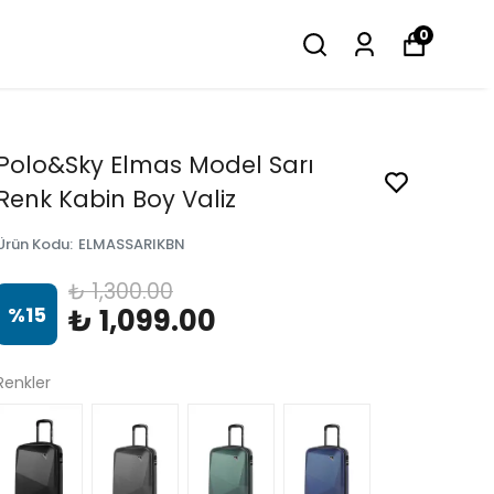
0
Polo&Sky Elmas Model Sarı
Renk Kabin Boy Valiz
Ürün Kodu
:
ELMASSARIKBN
₺ 1,300.00
%
15
₺ 1,099.00
Renkler