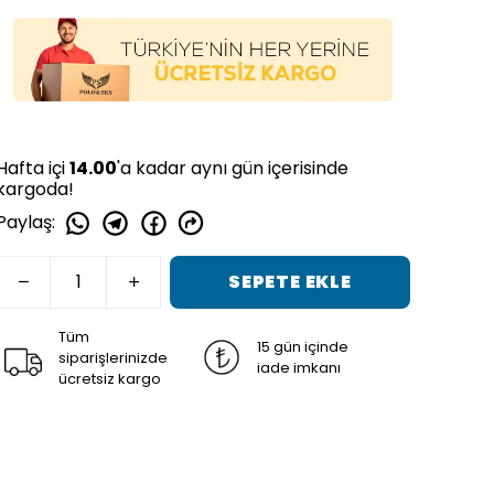
Hafta içi
14.00
'a kadar aynı gün içerisinde
kargoda!
Paylaş
:
SEPETE EKLE
Tüm
15 gün içinde
siparişlerinizde
iade imkanı
ücretsiz kargo