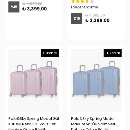
₺ 4,000.00
%
15
1 değerlendirme
₺ 3,399.00
₺ 4,000.00
%
15
₺ 3,399.00
Tükendi
Tükendi
Polo&Sky Spring Model Gül
Polo&Sky Spring Model
Kurusu Renk 3'lü Valiz Seti
Mavi Renk 3'lü Valiz Seti
Kabin - Orta - Büyük
Kabin - Orta - Büyük