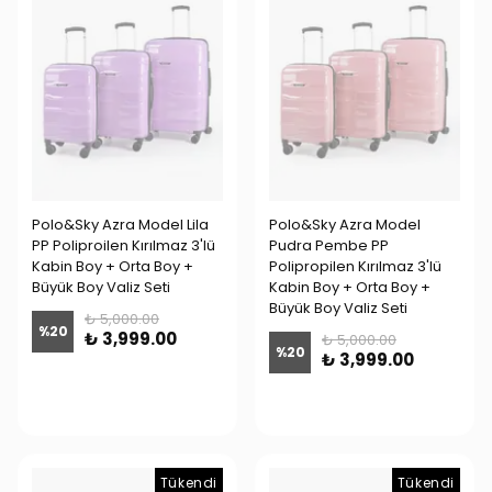
Polo&Sky Azra Model Lila
Polo&Sky Azra Model
PP Poliproilen Kırılmaz 3'lü
Pudra Pembe PP
Kabin Boy + Orta Boy +
Polipropilen Kırılmaz 3'lü
Büyük Boy Valiz Seti
Kabin Boy + Orta Boy +
Büyük Boy Valiz Seti
₺ 5,000.00
%
20
₺ 3,999.00
₺ 5,000.00
%
20
₺ 3,999.00
Tükendi
Tükendi