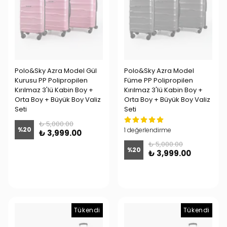
Polo&Sky Azra Model Gül
Polo&Sky Azra Model
Kurusu PP Polipropilen
Füme PP Polipropilen
Kırılmaz 3'lü Kabin Boy +
Kırılmaz 3'lü Kabin Boy +
Orta Boy + Büyük Boy Valiz
Orta Boy + Büyük Boy Valiz
Seti
Seti
₺ 5,000.00
%
20
1 değerlendirme
₺ 3,999.00
₺ 5,000.00
%
20
₺ 3,999.00
Tükendi
Tükendi