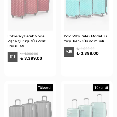
Polo&Sky Petek Model
Polo&Sky Petek Model Su
Vişne Çürüğü 3'lü Valiz
Yeşili Renk 3'lü Valiz Seti
Bavul Seti
₺ 4,000.00
%
15
₺ 3,399.00
₺ 4,000.00
%
15
₺ 3,399.00
Tükendi
Tükendi