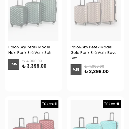
Polo&Sky Petek Model
Polo&Sky Petek Model
Haki Renk 3'lü Valiz Seti
Gold Renk 3'lü Valiz Bavul
Seti
₺ 4,000.00
%
15
₺ 3,399.00
₺ 4,000.00
%
15
₺ 3,399.00
Tükendi
Tükendi