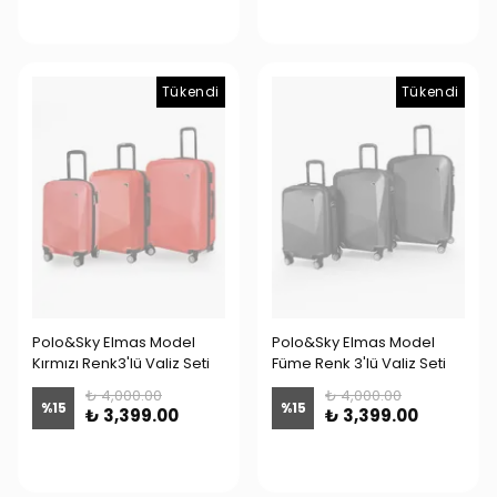
Tükendi
Tükendi
Polo&Sky Elmas Model
Polo&Sky Elmas Model
Kırmızı Renk3'lü Valiz Seti
Füme Renk 3'lü Valiz Seti
₺ 4,000.00
₺ 4,000.00
%
15
%
15
₺ 3,399.00
₺ 3,399.00