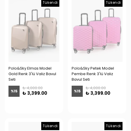
Tükendi
Tükendi
Polo&Sky Elmas Model
Polo&Sky Petek Model
Gold Renk 3'lü Valiz Bavul
Pembe Renk 3'lü Valiz
Seti
Bavul Seti
₺ 4,000.00
₺ 4,000.00
%
15
%
15
₺ 3,399.00
₺ 3,399.00
Tükendi
Tükendi