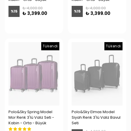
₺ 4,000.00
₺ 4,000.00
%
15
%
15
₺ 3,399.00
₺ 3,399.00
Tükendi
Tükendi
Polo&Sky Spring Model
Polo&Sky Elmas Model
Mor Renk 3'lü Valiz Seti -
Siyah Renk 3'lü Valiz Bavul
Kabin - Orta - Büyük
Seti