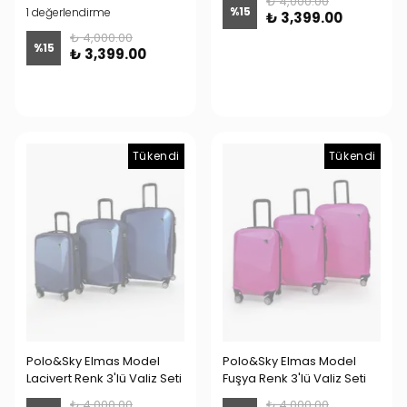
₺ 4,000.00
%
15
1 değerlendirme
₺ 3,399.00
₺ 4,000.00
%
15
₺ 3,399.00
Tükendi
Tükendi
Polo&Sky Elmas Model
Polo&Sky Elmas Model
Lacivert Renk 3'lü Valiz Seti
Fuşya Renk 3'lü Valiz Seti
₺ 4,000.00
₺ 4,000.00