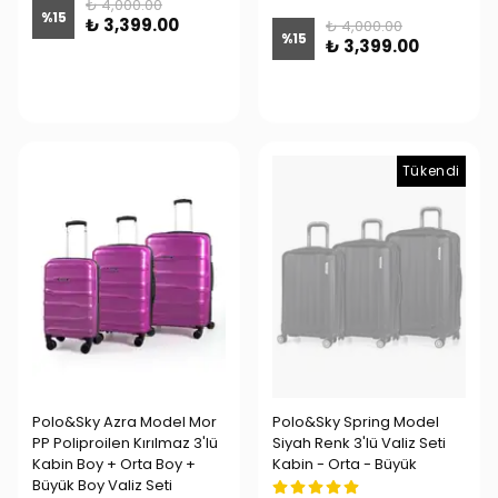
₺ 4,000.00
%
15
₺ 3,399.00
₺ 4,000.00
%
15
₺ 3,399.00
Tükendi
Polo&Sky Azra Model Mor
Polo&Sky Spring Model
PP Poliproilen Kırılmaz 3'lü
Siyah Renk 3'lü Valiz Seti
Kabin Boy + Orta Boy +
Kabin - Orta - Büyük
Büyük Boy Valiz Seti