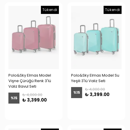
Tükendi
Tükendi
Polo&Sky Elmas Model
Polo&Sky Elmas Model Su
Vişne Çürüğü Renk 3'lü
Yeşili 3'lü Valiz Seti
Valiz Bavul Seti
₺ 4,000.00
%
15
₺ 3,399.00
₺ 4,000.00
%
15
₺ 3,399.00