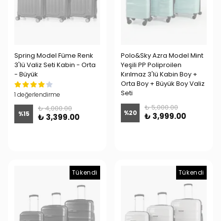
Spring Model Füme Renk
Polo&Sky Azra Model Mint
3'lü Valiz Seti Kabin - Orta
Yeşili PP Poliproilen
- Büyük
Kırılmaz 3'lü Kabin Boy +
Orta Boy + Büyük Boy Valiz
Seti
1 değerlendirme
₺ 5,000.00
₺ 4,000.00
%
20
%
15
₺ 3,999.00
₺ 3,399.00
Tükendi
Tükendi