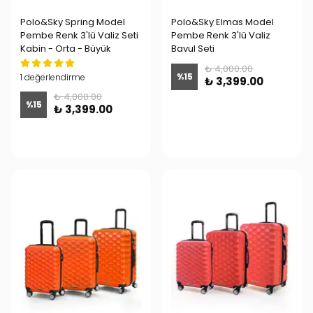
Polo&Sky Spring Model
Polo&Sky Elmas Model
Pembe Renk 3'lü Valiz Seti
Pembe Renk 3'lü Valiz
Kabin - Orta - Büyük
Bavul Seti
₺ 4,000.00
%
15
1 değerlendirme
₺ 3,399.00
₺ 4,000.00
%
15
₺ 3,399.00