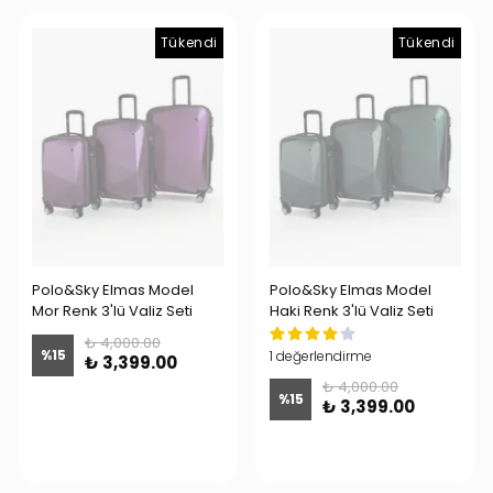
Tükendi
Tükendi
Polo&Sky Elmas Model
Polo&Sky Elmas Model
Mor Renk 3'lü Valiz Seti
Haki Renk 3'lü Valiz Seti
₺ 4,000.00
%
15
1 değerlendirme
₺ 3,399.00
₺ 4,000.00
%
15
₺ 3,399.00