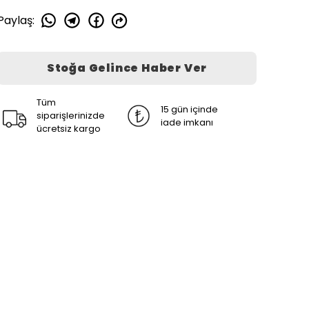
Paylaş
:
Stoğa Gelince Haber Ver
Tüm
15 gün içinde
siparişlerinizde
iade imkanı
ücretsiz kargo