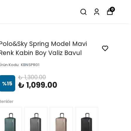
0
Polo&Sky Spring Model Mavi
Renk Kabin Boy Valiz Bavul
Ürün Kodu
:
KBNSPR01
₺ 1,300.00
%
15
₺ 1,099.00
Renkler