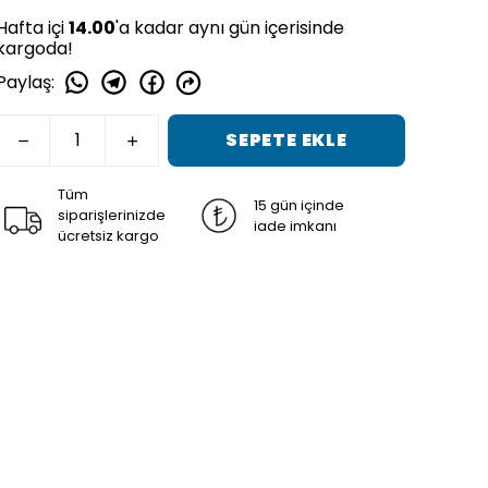
Hafta içi
14.00
'a kadar aynı gün içerisinde
kargoda!
Paylaş
:
SEPETE EKLE
Tüm
15 gün içinde
siparişlerinizde
iade imkanı
ücretsiz kargo