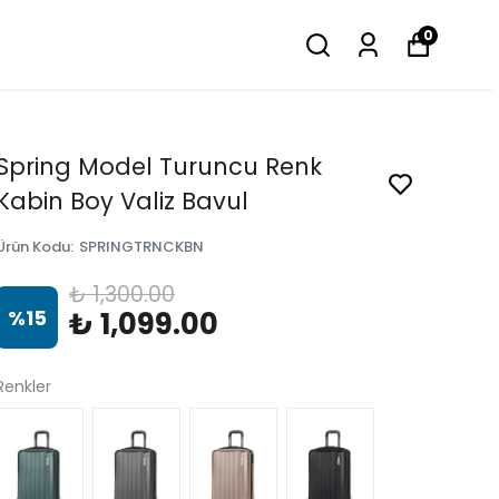
0
Spring Model Turuncu Renk
Kabin Boy Valiz Bavul
Ürün Kodu
:
SPRINGTRNCKBN
₺ 1,300.00
%
15
₺ 1,099.00
Renkler