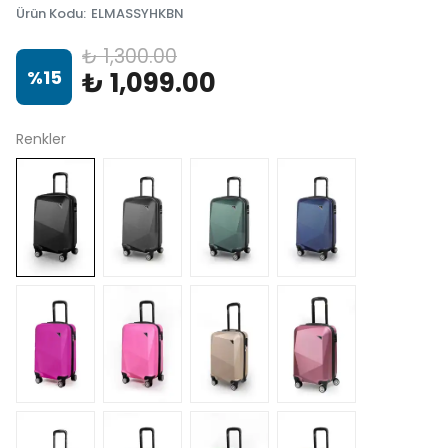
Ürün Kodu
:
ELMASSYHKBN
₺ 1,300.00
%
15
₺ 1,099.00
Renkler