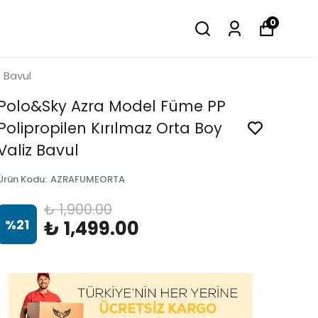
0
 Bavul
Polo&Sky Azra Model Füme PP
Polipropilen Kırılmaz Orta Boy
Valiz Bavul
Ürün Kodu
:
AZRAFUMEORTA
₺ 1,900.00
%
21
₺ 1,499.00