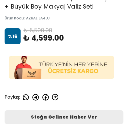
+ Büyük Boy Makyaj Valiz Seti
Ürün Kodu
:
AZRALILA4LU
₺ 5,500.00
%
16
₺ 4,599.00
Paylaş
:
Stoğa Gelince Haber Ver