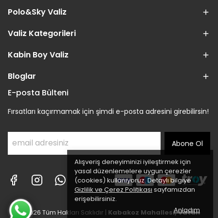
Polo&Sky Valiz
Valiz Kategorileri
Kabin Boy Valiz
Bloglar
E-posta Bülteni
Fırsatları kaçırmamak için şimdi e-posta adresini girebilirsin!
Abone Ol
Alışveriş deneyiminizi iyileştirmek için
yasal düzenlemelere uygun çerezler
(cookies) kullanıyoruz. Detaylı bilgiye
Gizlilik ve Çerez Politikası
sayfamızdan
erişebilirsiniz.
Anladım
© 2026 Tüm Hakları Saklıdır |
Kabakoz Mahallesi, Vatan