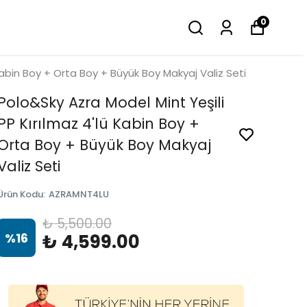
0
Kabin Boy + Orta Boy + Büyük Boy Makyaj Valiz Seti
Polo&Sky Azra Model Mint Yeşili
PP Kırılmaz 4'lü Kabin Boy +
Orta Boy + Büyük Boy Makyaj
Valiz Seti
Ürün Kodu
:
AZRAMNT4LU
₺ 5,500.00
%
16
₺ 4,599.00