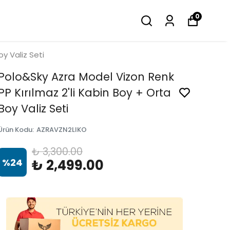
0
y Valiz Seti
Polo&Sky Azra Model Vizon Renk
PP Kırılmaz 2'li Kabin Boy + Orta
Boy Valiz Seti
Ürün Kodu
:
AZRAVZN2LIKO
₺ 3,300.00
%
24
₺ 2,499.00