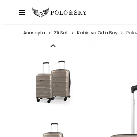
Anasayfa
2'li Set
Kabin ve Orta Boy
Polo