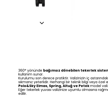
360° yönünde
bağımsız dönebilen tekerlek siste
kullanım sunar.
Kurulumu son derece pratiktir. Valizinizin iç astarındaki
sıkmanız yeterlidir. Herhangi bir teknik bilgi veya öze
Polo&Sky Elmas, Spring, Altuğ ve Petek
model vali
Eğer tekerlek yuvası valizinize uyumlu olmasına rağ
edilir.