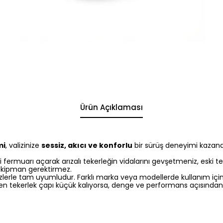
Ürün Açıklaması
mi
, valizinize
sessiz, akıcı ve konforlu
bir sürüş deneyimi kazandı
 fermuarı açarak arızalı tekerleğin vidalarını gevşetmeniz, eski teke
l ekipman gerektirmez.
zlerle tam uyumludur. Farklı marka veya modellerde kullanım için, 
men tekerlek çapı küçük kalıyorsa, denge ve performans açısında