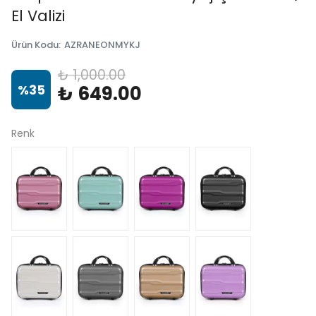
El Valizi
Ürün Kodu
:
AZRANEONMYKJ
₺ 1,000.00
%
35
₺ 649.00
Renk