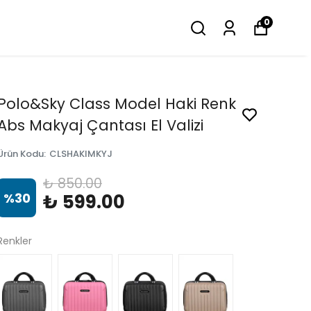
0
Polo&Sky Class Model Haki Renk
Abs Makyaj Çantası El Valizi
Ürün Kodu
:
CLSHAKIMKYJ
₺ 850.00
%
30
₺ 599.00
Renkler