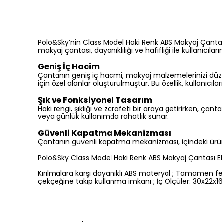
Polo&Sky’nin Class Model Haki Renk ABS Makyaj Çantası 
makyaj çantası, dayanıklılığı ve hafifliği ile kullanıcıla
Geniş İç Hacim
Çantanın geniş iç hacmi, makyaj malzemelerinizi düzenl
için özel alanlar oluşturulmuştur. Bu özellik, kullanıcıla
Şık ve Fonksiyonel Tasarım
Haki rengi, şıklığı ve zarafeti bir araya getirirken, ç
veya günlük kullanımda rahatlık sunar.
Güvenli Kapatma Mekanizması
Çantanın güvenli kapatma mekanizması, içindeki ürünle
Polo&Sky Class Model Haki Renk ABS Makyaj Çantası El Val
Kırılmalara karşı dayanıklı ABS materyal ; Tamamen fer
çekçeğine takıp kullanma imkanı ; İç Ölçüler: 30x22x16 c