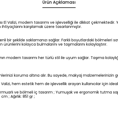
Ürün Açıklaması
El Valizi, modern tasarımı ve işlevselliği ile dikkat çekmektedir
rın ihtiyaçlarını karşılamak üzere tasarlanmıştır.
i bir şekilde saklamanızı sağlar. Farklı boyutlardaki bölmeleri sa
rın ürünlerini kolayca bulmalarını ve taşımalarını kolaylaştırır.
antanın modern tasarımı her türlü stil ile uyum sağlar. Taşıma kolay
rinizi koruma altına alır. Bu sayede, makyaj malzemelerinizin güv
izi, hem estetik hem de işlevsellik arayan kullanıcılar için ideal b
muarlı ve bölmeli iç tasarım ; Yumuşak ve ergonomik tutma sapları
m ; Ağırlık: 851 gr ;