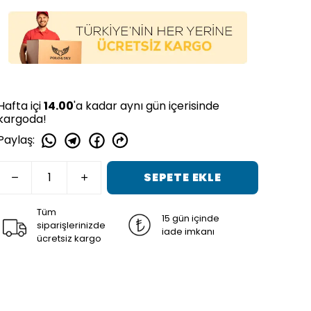
Hafta içi
14.00
'a kadar aynı gün içerisinde
kargoda!
Paylaş
:
SEPETE EKLE
Tüm
15 gün içinde
siparişlerinizde
iade imkanı
ücretsiz kargo