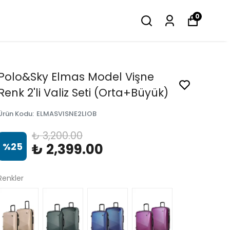
0
Polo&Sky Elmas Model Vişne
Renk 2'li Valiz Seti (Orta+Büyük)
Ürün Kodu
:
ELMASVISNE2LIOB
₺ 3,200.00
%
25
₺ 2,399.00
Renkler