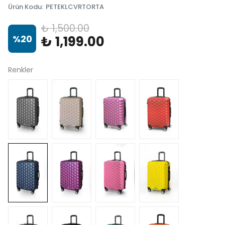
Ürün Kodu
:
PETEKLCVRTORTA
₺ 1,500.00
%
20
₺ 1,199.00
Renkler