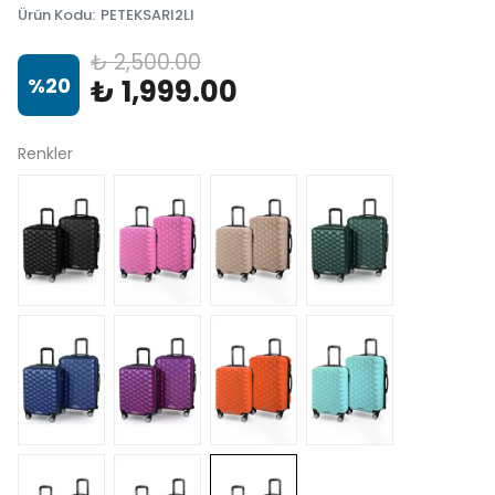
Ürün Kodu
:
PETEKSARI2LI
₺ 2,500.00
%
20
₺ 1,999.00
Renkler