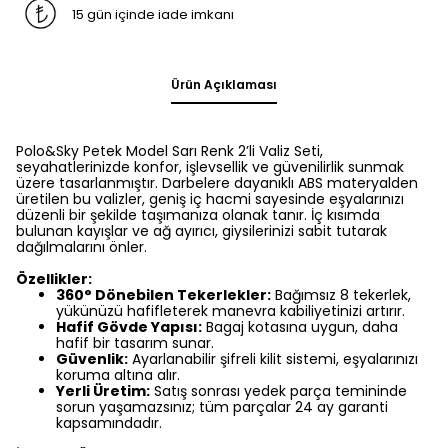
15 gün içinde iade imkanı
Ürün Açıklaması
Polo&Sky Petek Model Sarı Renk 2’li Valiz Seti,
seyahatlerinizde konfor, işlevsellik ve güvenilirlik sunmak
üzere tasarlanmıştır. Darbelere dayanıklı ABS materyalden
üretilen bu valizler, geniş iç hacmi sayesinde eşyalarınızı
düzenli bir şekilde taşımanıza olanak tanır. İç kısımda
bulunan kayışlar ve ağ ayırıcı, giysilerinizi sabit tutarak
dağılmalarını önler.
Özellikler:
360° Dönebilen Tekerlekler:
Bağımsız 8 tekerlek,
yükünüzü hafifleterek manevra kabiliyetinizi artırır.
Hafif Gövde Yapısı:
Bagaj kotasına uygun, daha
hafif bir tasarım sunar.
Güvenlik:
Ayarlanabilir şifreli kilit sistemi, eşyalarınızı
koruma altına alır.
Yerli Üretim:
Satış sonrası yedek parça temininde
sorun yaşamazsınız; tüm parçalar 24 ay garanti
kapsamındadır.