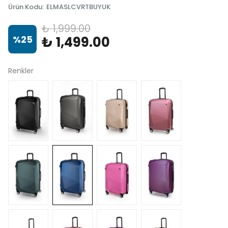
Ürün Kodu
:
ELMASLCVRTBUYUK
₺ 1,999.00
%
25
₺ 1,499.00
Renkler