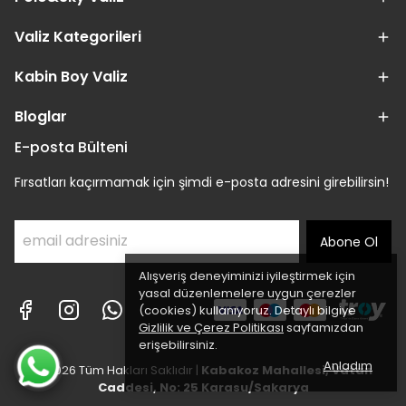
Valiz Kategorileri
Kabin Boy Valiz
Bloglar
E-posta Bülteni
Fırsatları kaçırmamak için şimdi e-posta adresini girebilirsin!
Abone Ol
Alışveriş deneyiminizi iyileştirmek için
yasal düzenlemelere uygun çerezler
(cookies) kullanıyoruz. Detaylı bilgiye
Gizlilik ve Çerez Politikası
sayfamızdan
erişebilirsiniz.
Anladım
© 2026 Tüm Hakları Saklıdır |
Kabakoz Mahallesi, Vatan
Caddesi, No: 25 Karasu/Sakarya