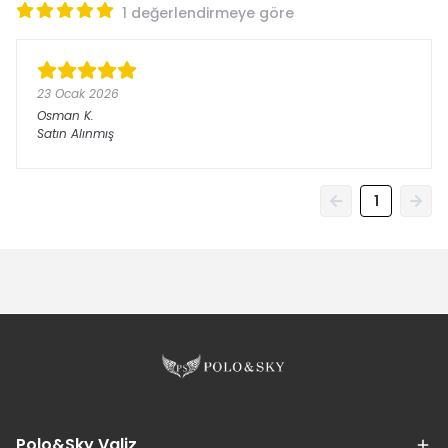
1 değerlendirmeye göre
23 Ocak 2026
Osman
K.
Satın Alınmış
1
Polo&Sky Valiz