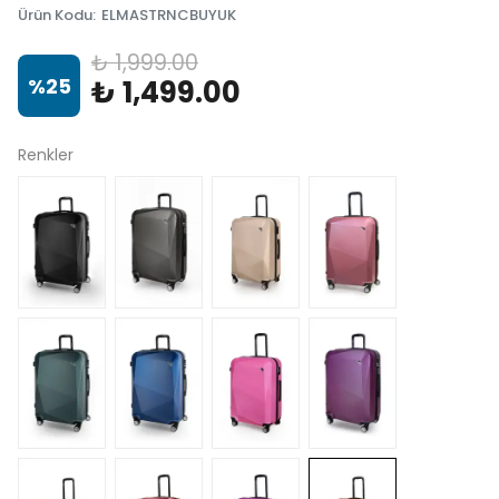
Ürün Kodu
:
ELMASTRNCBUYUK
₺ 1,999.00
%
25
₺ 1,499.00
Renkler