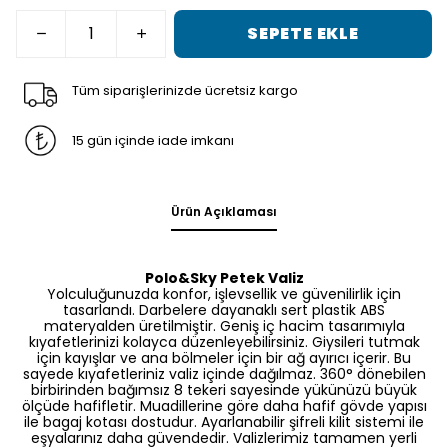
SEPETE EKLE
Tüm siparişlerinizde ücretsiz kargo
15 gün içinde iade imkanı
Ürün Açıklaması
Polo&Sky Petek Valiz
Yolculuğunuzda konfor, işlevsellik ve güvenilirlik için
tasarlandı. Darbelere dayanaklı sert plastik ABS
materyalden üretilmiştir. Geniş iç hacim tasarımıyla
kıyafetlerinizi kolayca düzenleyebilirsiniz. Giysileri tutmak
için kayışlar ve ana bölmeler için bir ağ ayırıcı içerir. Bu
sayede kıyafetleriniz valiz içinde dağılmaz. 360° dönebilen
birbirinden bağımsız 8 tekeri sayesinde yükünüzü büyük
ölçüde hafifletir. Muadillerine göre daha hafif gövde yapısı
ile bagaj kotası dostudur. Ayarlanabilir şifreli kilit sistemi ile
eşyalarınız daha güvendedir. Valizlerimiz tamamen yerli