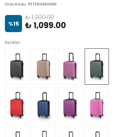
Ürün Kodu
:
PETEKHAKIKBN
₺ 1,300.00
%
15
₺ 1,099.00
Renkler