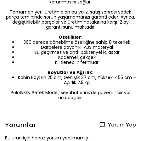
korunmasını sağlar.
Tamamen yerli üretim olan bu valiz, satış sonrası yedek
parça temininde sorun yaşamamanızı garanti eder. Ayrıca,
değiştirilebilir parçalar ve üretim hatalarına karşı 12 ay
garanti sunulmaktadır.
Özellikler:
360 derece dönebilme özelliğine sahip 8 tekerlek
Darbelere dayanıklı ABS materyal
Su geçirmez ve anti-bakteriyel iç astar
Kademeli çekçek
Kilitlenebilir fermuar
Boyutlar ve Ağırlık:
Kabin Boy: En 25 cm, Genişlik 37 cm, Yükseklik 55 cm –
Ağırlık 2.5 kg
Polo&Sky Petek Model, seyahatlerinizde güvenilir bir yol
arkadaşıdır.
Yorumlar
Yorum Yap
Bu ürün için henüz yorum yapılmamış.