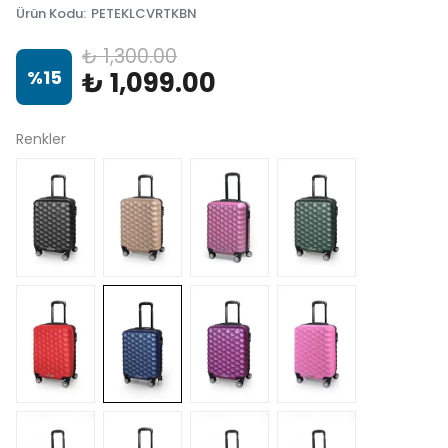
Ürün Kodu
:
PETEKLCVRTKBN
₺ 1,300.00
%
15
₺ 1,099.00
Renkler