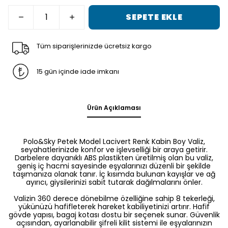
SEPETE EKLE
Tüm siparişlerinizde ücretsiz kargo
15 gün içinde iade imkanı
Ürün Açıklaması
Polo&Sky Petek Model Lacivert Renk Kabin Boy Valiz,
seyahatlerinizde konfor ve işlevselliği bir araya getirir.
Darbelere dayanıklı ABS plastikten üretilmiş olan bu valiz,
geniş iç hacmi sayesinde eşyalarınızı düzenli bir şekilde
taşımanıza olanak tanır. İç kısımda bulunan kayışlar ve ağ
ayırıcı, giysilerinizi sabit tutarak dağılmalarını önler.
Valizin 360 derece dönebilme özelliğine sahip 8 tekerleği,
yükünüzü hafifleterek hareket kabiliyetinizi artırır. Hafif
gövde yapısı, bagaj kotası dostu bir seçenek sunar. Güvenlik
açısından, ayarlanabilir şifreli kilit sistemi ile eşyalarınızın