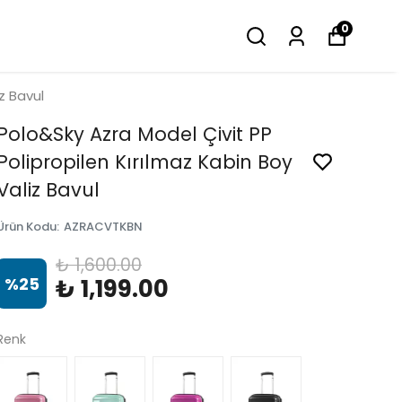
0
z Bavul
Polo&Sky Azra Model Çivit PP
Polipropilen Kırılmaz Kabin Boy
Valiz Bavul
Ürün Kodu
:
AZRACVTKBN
₺ 1,600.00
%
25
₺ 1,199.00
Renk