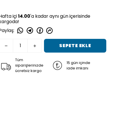
Hafta içi
14.00
'a kadar aynı gün içerisinde
kargoda!
Paylaş
:
SEPETE EKLE
Tüm
15 gün içinde
siparişlerinizde
iade imkanı
ücretsiz kargo