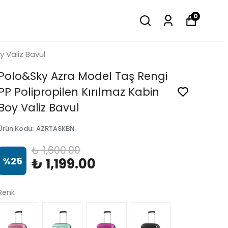
0
y Valiz Bavul
Polo&Sky Azra Model Taş Rengi
PP Polipropilen Kırılmaz Kabin
Boy Valiz Bavul
Ürün Kodu
:
AZRTASKBN
₺ 1,600.00
%
25
₺ 1,199.00
Renk