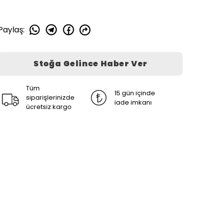
Paylaş
:
Stoğa Gelince Haber Ver
Tüm
15 gün içinde
siparişlerinizde
iade imkanı
ücretsiz kargo