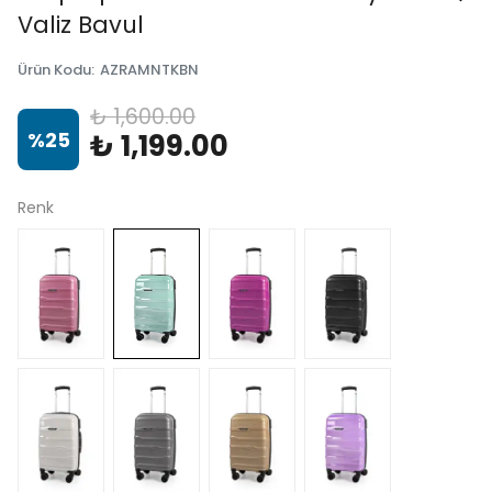
Valiz Bavul
Ürün Kodu
:
AZRAMNTKBN
₺ 1,600.00
%
25
₺ 1,199.00
Renk