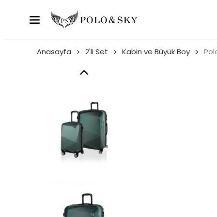
Anasayfa
2'li Set
Kabin ve Büyük Boy
Pol