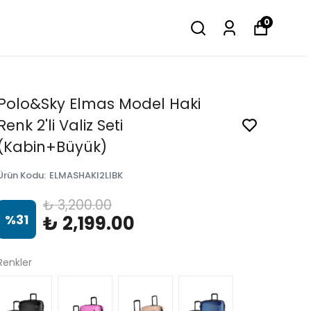
0
Polo&Sky Elmas Model Haki
Renk 2'li Valiz Seti
(Kabin+Büyük)
Ürün Kodu
:
ELMASHAKI2LIBK
₺ 3,200.00
%
31
₺ 2,199.00
Renkler