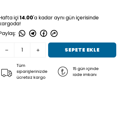
Hafta içi
14.00
'a kadar aynı gün içerisinde
kargoda!
Paylaş
:
SEPETE EKLE
Tüm
15 gün içinde
siparişlerinizde
iade imkanı
ücretsiz kargo