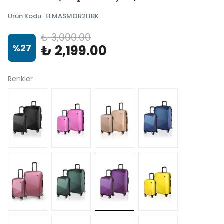
Ürün Kodu
:
ELMASMOR2LIBK
₺ 3,000.00
%
27
₺ 2,199.00
Renkler