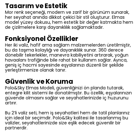
Tasarım ve Estetik
Mor renk seçeneği, modern ve zarif bir görünüm sunarak,
her seyahat anında dikkat çekici bir stil oluşturur. Elmas
model yüzey dokusu, hem estetik bir değer katmakta hem
de çizilmelere karşı dayanıklılık sağlamaktadır.
Fonksiyonel Özellikler
Her iki valiz, hafif ama sağlam malzemelerden üretilmiştir,
bu da taşıma kolaylığı ve dayanıklılık sunar. 360 derece
dönebilir tekerlekler, manevra kabiliyetini artırarak, yoğun
havaalanı trafiğinde bile rahat bir kullanım sağlar. Ayrıca,
geniş iç hacmi sayesinde eşyalarınızı düzenli bir şekilde
yerleştirmenize olanak tanır.
Güvenlik ve Koruma
Polo&Sky Elmas Modeli, güvenliğinizi ön planda tutarak,
entegre kilit sistemi ile donatılmıştır. Bu özellik, eşyalarınızın
güvende olmasını sağlar ve seyahatlerinizde iç huzurunu
artırır.
Bu 2’li valiz seti, hem iş seyahatleri hem de tatil planlarınız
için ideal bir seçimdir. Polo&Sky kalitesi ile tasarlanmış bu
valizler, seyahatlerinizde size eşlik edecek güvenilir bir
partnerdir.