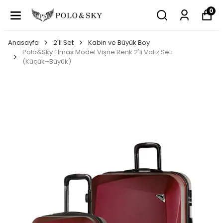
0
Anasayfa
2'li Set
Kabin ve Büyük Boy
Polo&Sky Elmas Model Vişne Renk 2'li Valiz Seti
(Küçük+Büyük)