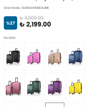
Ürün Kodu
:
ELMASVISNE2LIBK
₺ 3,000.00
%
27
₺ 2,199.00
Renkler