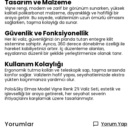
Tasarım ve Malzeme
Vişne rengi, modern ve zarif bir görünüm sunarken, yüksek
kaliteli polikarbonat malzeme, dayanıklılığı ve hafifliği bir
araya getirir. Bu sayede, valizlerinizin uzun ömürlü olmasını
sağlarken, taşıma kolaylığı da sunar.
Güvenlik ve Fonksiyonellik
Her iki valiz, güvenliğinizi ön planda tutan entegre kilit
sistemine sahiptir. Ayrıca, 360 derece dönebilme özelliği ile
hareket kabiliyetinizi artırır. İç düzenleme alanları,
eşyalarınızı düzenli bir şekilde yerleştirmenize olanak tanır.
Kullanım Kolaylığı
Ergonomik tutma kolları ve teleskopik sap, taşıma sırasında
konfor sağlar. Valizlerin hafif yapısı, seyahatlerinizde ekstra
yükten kaçınmanıza yardımcı olur.
Polo&Sky Elmas Model Vişne Renk 2’li Valiz Seti, estetik ve
işlevselliği bir araya getirerek, her seyahat severin
ihtiyaçlarını karşılamak üzere tasarlanmıştır.
Yorumlar
Yorum Yap