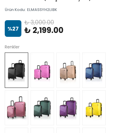
Ürün Kodu
:
ELMASSYH2LIBK
₺ 3,000.00
%
27
₺ 2,199.00
Renkler