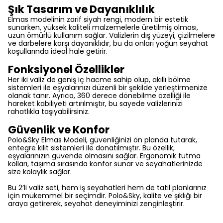
Şık Tasarım ve Dayanıklılık
Elmas modelinin zarif siyah rengi, modern bir estetik
sunarken, yüksek kaliteli malzemelerle üretilmiş olması,
uzun ömürlü kullanım sağlar. Valizlerin dış yüzeyi, çizilmelere
ve darbelere karşı dayanıklıdır, bu da onları yoğun seyahat
koşullarında ideal hale getirir.
Fonksiyonel Özellikler
Her iki valiz de geniş iç hacme sahip olup, akıllı bölme
sistemleri ile eşyalarınızı düzenli bir şekilde yerleştirmenize
olanak tanır. Ayrıca, 360 derece dönebilme özelliği ile
hareket kabiliyeti artırılmıştır, bu sayede valizlerinizi
rahatlıkla taşıyabilirsiniz.
Güvenlik ve Konfor
Polo&Sky Elmas Modeli, güvenliğinizi ön planda tutarak,
entegre kilit sistemleri ile donatılmıştır. Bu özellik,
eşyalarınızın güvende olmasını sağlar. Ergonomik tutma
kolları, taşıma sırasında konfor sunar ve seyahatlerinizde
size kolaylık sağlar.
Bu 2’li valiz seti, hem iş seyahatleri hem de tatil planlarınız
için mükemmel bir seçimdir. Polo&Sky, kalite ve şıklığı bir
araya getirerek, seyahat deneyiminizi zenginleştirir.