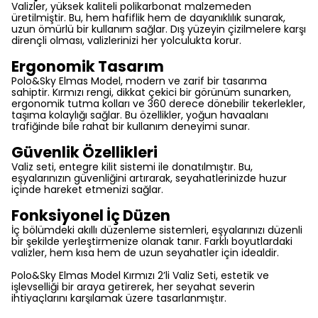
Valizler, yüksek kaliteli polikarbonat malzemeden
üretilmiştir. Bu, hem hafiflik hem de dayanıklılık sunarak,
uzun ömürlü bir kullanım sağlar. Dış yüzeyin çizilmelere karşı
dirençli olması, valizlerinizi her yolculukta korur.
Ergonomik Tasarım
Polo&Sky Elmas Model, modern ve zarif bir tasarıma
sahiptir. Kırmızı rengi, dikkat çekici bir görünüm sunarken,
ergonomik tutma kolları ve 360 derece dönebilir tekerlekler,
taşıma kolaylığı sağlar. Bu özellikler, yoğun havaalanı
trafiğinde bile rahat bir kullanım deneyimi sunar.
Güvenlik Özellikleri
Valiz seti, entegre kilit sistemi ile donatılmıştır. Bu,
eşyalarınızın güvenliğini artırarak, seyahatlerinizde huzur
içinde hareket etmenizi sağlar.
Fonksiyonel İç Düzen
İç bölümdeki akıllı düzenleme sistemleri, eşyalarınızı düzenli
bir şekilde yerleştirmenize olanak tanır. Farklı boyutlardaki
valizler, hem kısa hem de uzun seyahatler için idealdir.
Polo&Sky Elmas Model Kırmızı 2’li Valiz Seti, estetik ve
işlevselliği bir araya getirerek, her seyahat severin
ihtiyaçlarını karşılamak üzere tasarlanmıştır.