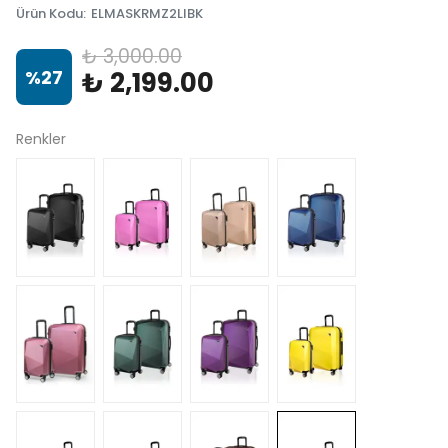
Ürün Kodu
:
ELMASKRMZ2LIBK
₺ 3,000.00
%
27
₺ 2,199.00
Renkler